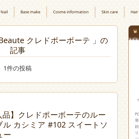
Nail
Base make
Cosme information
Skin care
Hair
au Beaute クレドポーボーテ 」の
記事
1件の投稿
「
入品】クレドポーボーテのルー
P
骨
ル カシミア #102 スイートソ
顔
ュー
リ
ジ