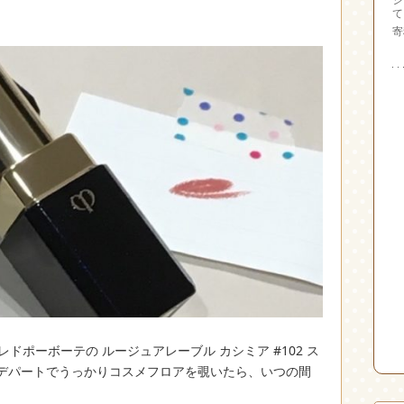
て
寄
ドポーボーテの ルージュアレーブル カシミア #102 ス
のデパートでうっかりコスメフロアを覗いたら、いつの間