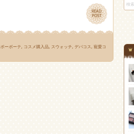
READ
READ
POST
POST
クレドポーボーテ
,
コスメ購入品
,
スウォッチ
,
デパコス
,
寵愛コ