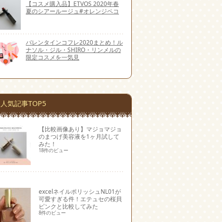
【コスメ購入品】ETVOS 2020年春
夏のシアールージュ#オレンジペコ
バレンタインコフレ2020まとめ！ル
ナソル・ジル・SHIRO・リンメルの
限定コスメを一気見
人気記事TOP5
【比較画像あり】マジョマジョ
のまつげ美容液を1ヶ月試して
みた！
18件のビュー
excelネイルポリッシュNL01が
可愛すぎる件！エテュセの桜貝
ピンクと比較してみた
8件のビュー