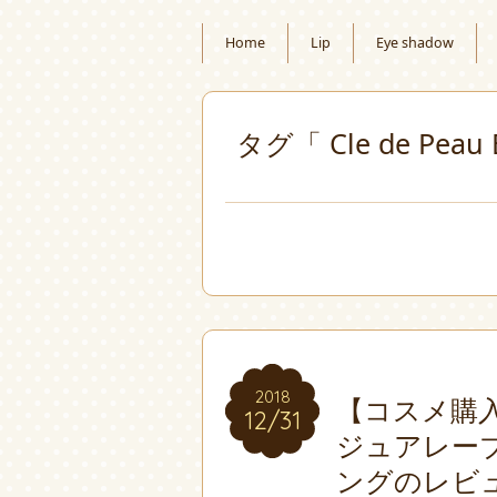
Home
Lip
Eye shadow
タグ「 Cle de Pe
2018
2018
【コスメ購
12/31
12/31
ジュアレーブ
ングのレビ