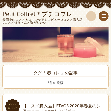
Petit Coffret＊プチコフレ
愛用中のコスメ＆スキンケアをレビュー #コスメ購入品
#コスメ好きさんと繋がりたい
検
索
タグ「 春コレ 」の記事
5件の投稿
2020
2020
【コスメ購入品】ETVOS 2020年春夏のシ
01/25
01/25
アールージュ#オレンジペコ