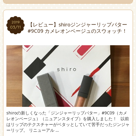
2019
2019
【レビュー】shiroジンジャーリップバター
03/11
03/11
#9C09 カメレオンベージュのスウォッチ！
shiroの新しくなった「ジンジャーリップバター」#9C09（カメ
レオンベージュ）（ニュアンスタイプ）を購入しました！ 以前
はリップのテクスチャーがベタッとしていて苦手だったジンジャ
ーリップ。 リニューアル …