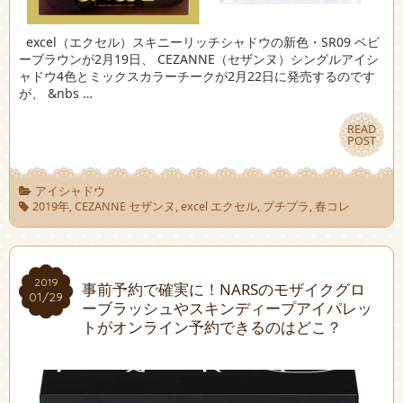
excel（エクセル）スキニーリッチシャドウの新色・SR09 ベビ
ーブラウンが2月19日、 CEZANNE（セザンヌ）シングルアイシ
ャドウ4色とミックスカラーチークが2月22日に発売するのです
が、 &nbs …
READ
READ
POST
POST
アイシャドウ
2019年
,
CEZANNE セザンヌ
,
excel エクセル
,
プチプラ
,
春コレ
2019
2019
事前予約で確実に！NARSのモザイクグロ
01/29
01/29
ーブラッシュやスキンディープアイパレッ
トがオンライン予約できるのはどこ？