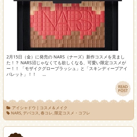
2月15日（金）に発売の NARS（ナーズ）新作コスメを見まし
た！？ NARS沼じゃなくても欲しくなる、可愛い限定コスメが
ー！！ 「モザイクグローブラッシュ」と「スキンディープアイ
パレット」！！ …
READ
READ
POST
POST
アイシャドウ
|
コスメ＆メイク
NARS
,
デパコス
,
春コレ
,
限定コスメ・コフレ