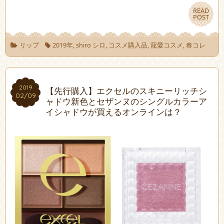
READ
READ
POST
POST
リップ
2019年
,
shiro シロ
,
コスメ購入品
,
寵愛コスメ
,
春コレ
2019
2019
【先行購入】エクセルのスキニーリッチシ
02/09
02/09
ャドウ新色とセザンヌのシングルカラーア
イシャドウが買えるオンラインは？