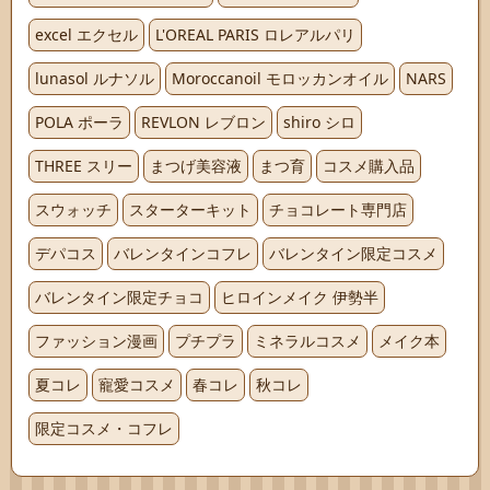
excel エクセル
L'OREAL PARIS ロレアルパリ
lunasol ルナソル
Moroccanoil モロッカンオイル
NARS
POLA ポーラ
REVLON レブロン
shiro シロ
THREE スリー
まつげ美容液
まつ育
コスメ購入品
スウォッチ
スターターキット
チョコレート専門店
デパコス
バレンタインコフレ
バレンタイン限定コスメ
バレンタイン限定チョコ
ヒロインメイク 伊勢半
ファッション漫画
プチプラ
ミネラルコスメ
メイク本
夏コレ
寵愛コスメ
春コレ
秋コレ
限定コスメ・コフレ