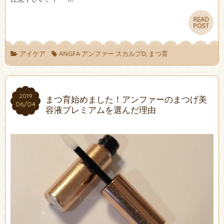
READ
READ
POST
POST
アイケア
ANGFA アンファー スカルプD
,
まつ育
2019
2019
まつ育始めました！アンファーのまつげ美
06/04
06/04
容液プレミアムを選んだ理由