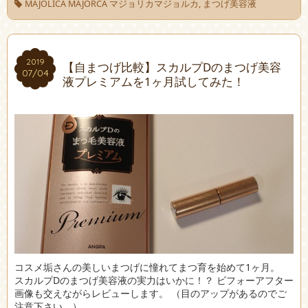
MAJOLICA MAJORCA マジョリカマジョルカ
,
まつげ美容液
2019
2019
【自まつげ比較】スカルプDのまつげ美容
07/04
07/04
液プレミアムを1ヶ月試してみた！
コスメ垢さんの美しいまつげに憧れてまつ育を始めて1ヶ月。
スカルプDのまつげ美容液の実力はいかに！？ ビフォーアフター
画像も交えながらレビューします。 （目のアップがあるのでご
注意下さい。） …