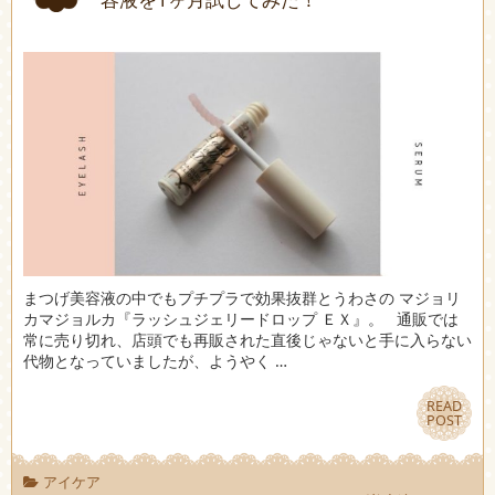
まつげ美容液の中でもプチプラで効果抜群とうわさの マジョリ
カマジョルカ『ラッシュジェリードロップ ＥＸ』。 通販では
常に売り切れ、店頭でも再販された直後じゃないと手に入らない
代物となっていましたが、ようやく …
READ
READ
POST
POST
アイケア