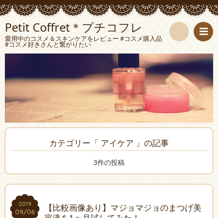
Petit Coffret＊プチコフレ
愛用中のコスメ＆スキンケアをレビュー #コスメ購入品
#コスメ好きさんと繋がりたい
検
索
カテゴリー「 アイケア 」の記事
3件の投稿
2019
2019
【比較画像あり】マジョマジョのまつげ美
09/06
09/06
容液を1ヶ月試してみた！