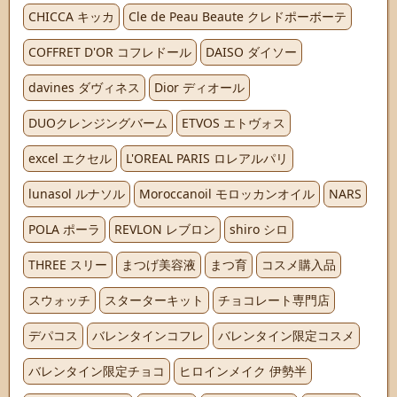
CHICCA キッカ
Cle de Peau Beaute クレドポーボーテ
COFFRET D'OR コフレドール
DAISO ダイソー
davines ダヴィネス
Dior ディオール
DUOクレンジングバーム
ETVOS エトヴォス
excel エクセル
L'OREAL PARIS ロレアルパリ
lunasol ルナソル
Moroccanoil モロッカンオイル
NARS
POLA ポーラ
REVLON レブロン
shiro シロ
THREE スリー
まつげ美容液
まつ育
コスメ購入品
スウォッチ
スターターキット
チョコレート専門店
デパコス
バレンタインコフレ
バレンタイン限定コスメ
バレンタイン限定チョコ
ヒロインメイク 伊勢半